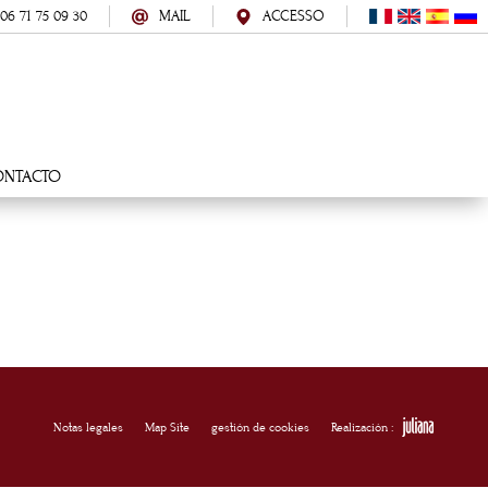
 06 71 75 09 30
MAIL
ACCESSO
ONTACTO
Notas legales
Map Site
gestión de cookies
Realización :