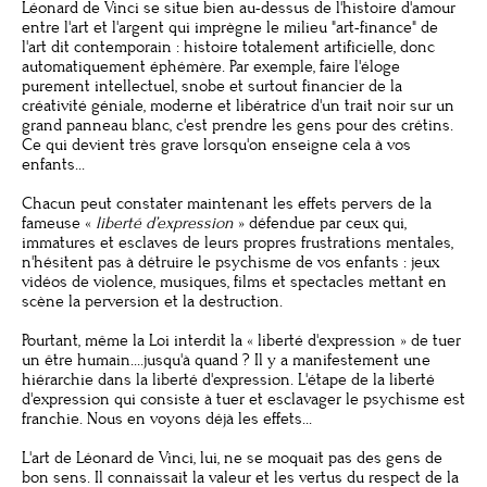
Léonard de Vinci se situe bien au-dessus de l'histoire d'amour
entre l'art et l'argent qui imprègne le milieu "art-finance" de
l'art dit contemporain : histoire totalement artificielle, donc
automatiquement éphémère. Par exemple, faire l'éloge
purement intellectuel, snobe et surtout financier de la
créativité géniale, moderne et libératrice d'un trait noir sur un
grand panneau blanc, c'est prendre les gens pour des crétins.
Ce qui devient très grave lorsqu'on enseigne cela à vos
enfants...
Chacun peut constater maintenant les effets pervers de la
fameuse «
liberté d’expression
» défendue par ceux qui,
immatures et esclaves de leurs propres frustrations mentales,
n'hésitent pas à détruire le psychisme de vos enfants : jeux
vidéos de violence, musiques, films et spectacles mettant en
scène la perversion et la destruction.
Pourtant, même la Loi interdit la « liberté d'expression » de tuer
un être humain....jusqu'à quand ? Il y a manifestement une
hiérarchie dans la liberté d'expression. L'étape de la liberté
d'expression qui consiste à tuer et esclavager le psychisme est
franchie. Nous en voyons déjà les effets...
L'art de Léonard de Vinci, lui, ne se moquait pas des gens de
bon sens. Il connaissait la valeur et les vertus du respect de la